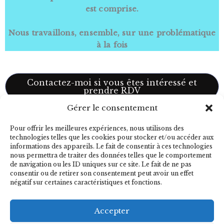
est comprise.
Nous travaillons, ensemble, sur une problématique
à la fois
Contactez-moi si vous êtes intéressé et
prendre RDV
Gérer le consentement
Conditions de vente
Pour offrir les meilleures expériences, nous utilisons des
Politique de Cookies
technologies telles que les cookies pour stocker et/ou accéder aux
informations des appareils. Le fait de consentir à ces technologies
FAQ
nous permettra de traiter des données telles que le comportement
Mentions légales
de navigation ou les ID uniques sur ce site. Le fait de ne pas
Kristell – Éducatrice canine VAR |
consentir ou de retirer son consentement peut avoir un effet
négatif sur certaines caractéristiques et fonctions.
Comportementaliste
Contact
Accepter