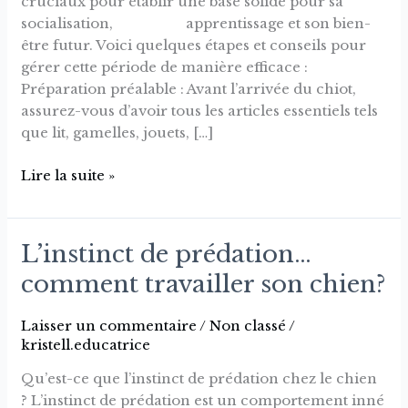
cruciaux pour établir une base solide pour sa
à
socialisation, apprentissage et son bien-
la
être futur. Voici quelques étapes et conseils pour
maison?
gérer cette période de manière efficace :
Préparation préalable : Avant l’arrivée du chiot,
assurez-vous d’avoir tous les articles essentiels tels
que lit, gamelles, jouets, […]
Lire la suite »
L’instinct de prédation…
L’instinct
de
comment travailler son chien?
prédation…
comment
Laisser un commentaire
/
Non classé
/
travailler
kristell.educatrice
son
Qu’est-ce que l’instinct de prédation chez le chien
chien?
? L’instinct de prédation est un comportement inné