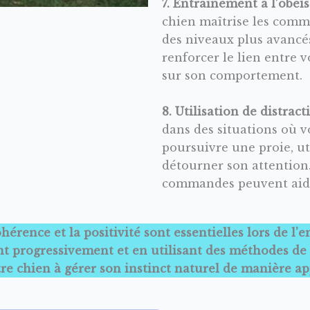
7. Entraînement à l’obéi
chien maîtrise les comm
des niveaux plus avancé
renforcer le lien entre 
sur son comportement.
8. Utilisation de distract
dans des situations où v
poursuivre une proie, uti
détourner son attention.
commandes peuvent aider
hérence et la positivité sont essentielles lors de l
ant progressivement et en utilisant des méthodes d
tre chien à gérer son instinct naturel de manière ap