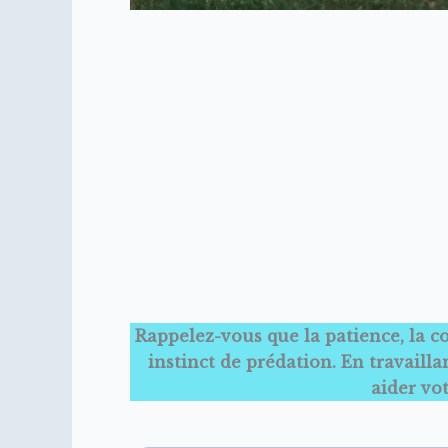
Rappelez-vous que la patience, la co
instinct de prédation. En travaill
aider vo