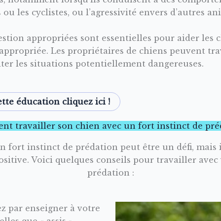
 ou les cyclistes, ou l’agressivité envers d’autres a
gestion appropriées sont essentielles pour aider les c
 appropriée. Les propriétaires de chiens peuvent tr
viter les situations potentiellement dangereuses.
tte éducation cliquez ici !
t travailler son chien avec un fort instinct de pré
fort instinct de prédation peut être un défi, mais il
sitive. Voici quelques conseils pour travailler avec
prédation :
 par enseigner à votre
les que « assis »,