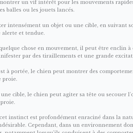
montrer un vif intérêt pour les mouvements rapides
es balles ou les jouets lancés.
xer intensément un objet ou une cible, en suivant 
alerte et tendue.
quelque chose en mouvement, il peut être enclin à co
nifester par des tiraillements et une grande excitat
st à portée, le chien peut montrer des comporteme
 proie.
une cible, le chien peut agiter sa tête ou secouer l’
proie.
cet instinct est profondément enraciné dans la natu
ésirable. Cependant, dans un environnement domes
s, notamment lorsqu’ils conduisent à des comportem