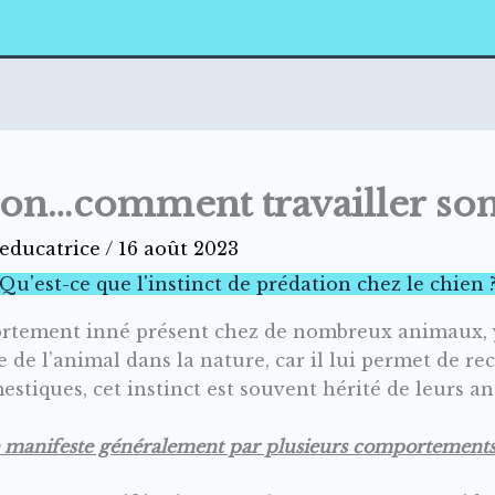
tion…comment travailler so
l.educatrice
/
16 août 2023
Qu'est-ce que l'instinct de prédation chez le chien 
ortement inné présent chez de nombreux animaux, y 
 de l’animal dans la nature, car il lui permet de rec
stiques, cet instinct est souvent hérité de leurs an
se manifeste généralement par plusieurs comportements