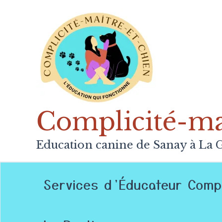
Aller
au
contenu
Complicité-mai
Education canine de Sanay à La G
Services d’Éducateur Comp