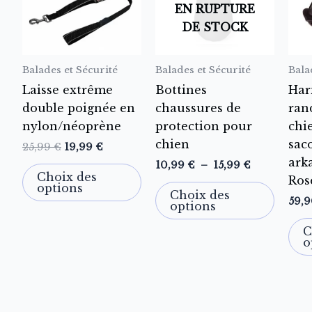
15,99 €
EN RUPTURE
variations.
variat
DE STOCK
Les
Les
options
optio
Balades et Sécurité
Balades et Sécurité
Bala
peuvent
peuve
être
être
Laisse extrême
Bottines
Har
choisies
choisi
double poignée en
chaussures de
ran
sur
sur
nylon/néoprène
protection pour
chi
la
la
chien
sac
25,99
€
19,99
€
page
page
ark
10,99
€
–
15,99
€
Choix des
du
du
Ros
options
Choix des
produit
produ
59,
options
C
o