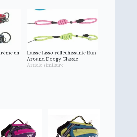
xtrême en
Laisse lasso réfléchissante Run
Around Doogy Classic
Article similaire
Ce
Ce
it
produit
produit
a
a
urs
plusieurs
plusieurs