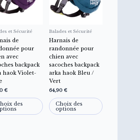
ions.
variations.
variations.
Les
Les
ns
options
options
des et Sécurité
Balades et Sécurité
nt
peuvent
peuvent
être
être
nais de
Harnais de
es
choisies
choisies
donnée pour
randonnée pour
sur
sur
en avec
chien avec
la
la
oches backpack
sacoches backpack
page
page
a haok Violet-
arka haok Bleu /
du
du
e
Vert
it
produit
produit
90
€
64,90
€
hoix des
Choix des
ptions
options