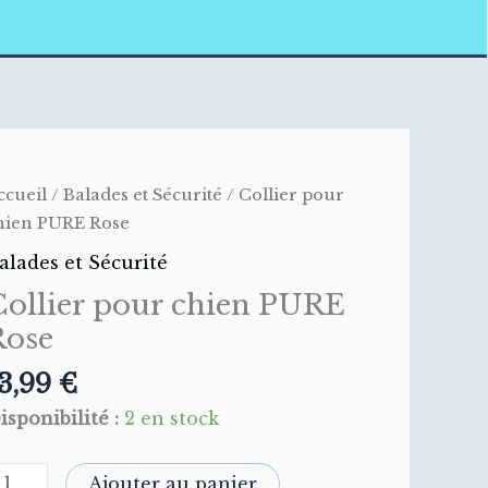
uantité
ccueil
/
Balades et Sécurité
/ Collier pour
e
hien PURE Rose
ollier
alades et Sécurité
our
Collier pour chien PURE
hien
Rose
URE
ose
3,99
€
isponibilité :
2 en stock
Ajouter au panier