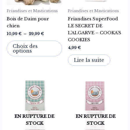
peuvent
être
Friandises et Mastications
Friandises et Mastications
choisies
Bois de Daim pour
Friandises SuperFood
sur
chien
LE SECRET DE
la
L’ALGARVE – COOKA’S
10,99
€
–
29,99
€
page
COOKIES
du
Choix des
4,99
€
produit
options
Lire la suite
EN RUPTURE DE
EN RUPTURE DE
STOCK
STOCK