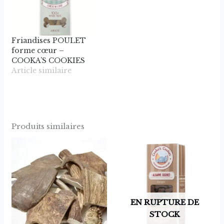
Friandises POULET
forme cœur –
COOKA’S COOKIES
Article similaire
Produits similaires
Plage
Ce
de
produit
prix :
a
10,99 €
à
plusieurs
29,99 €
variations.
EN RUPTURE DE
Les
STOCK
options