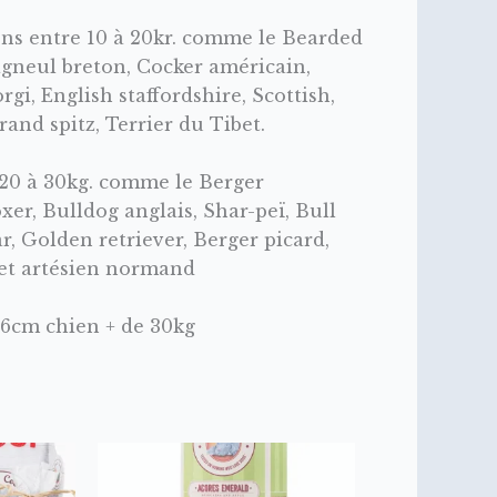
ens entre 10 à 20kr. comme le Bearded
pagneul breton, Cocker américain,
i, English staffordshire, Scottish,
rand spitz, Terrier du Tibet.
 20 à 30kg. comme le Berger
xer, Bulldog anglais, Shar-peï, Bull
r, Golden retriever, Berger picard,
set artésien normand
16cm chien + de 30kg