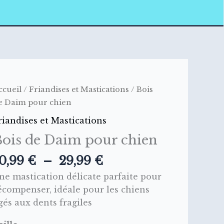
Plage
uantité
ccueil
/
Friandises et Mastications
/ Bois
de
e
e Daim pour chien
prix :
ois
riandises et Mastications
10,99 €
e
Bois de Daim pour chien
à
aim
29,99 €
our
0,99
€
–
29,99
€
hien
ne mastication délicate parfaite pour
écompenser, idéale pour les chiens
gés aux dents fragiles