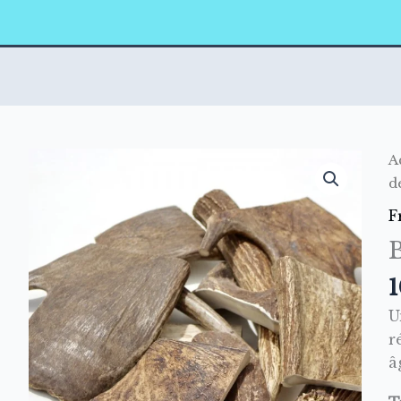
q
A
d
d
B
F
d
D
p
1
c
U
r
â